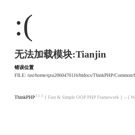
:(
无法加载模块:Tianjin
错误位置
FILE: /usr/home/qxu2060470116/htdocs/ThinkPHP/Common/
3.1.3
ThinkPHP
{ Fast & Simple OOP PHP Framework } -- 