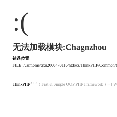
:(
无法加载模块:Chagnzhou
错误位置
FILE: /usr/home/qxu2060470116/htdocs/ThinkPHP/Common/
3.1.3
ThinkPHP
{ Fast & Simple OOP PHP Framework } -- 